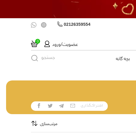
02126359554
عضویت/ورود
0
جستجو
بچه گانه
اشتراک‌گذاری
مرتب‌سازی