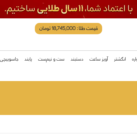
قیمت طلا: 18,745,000 تومان
ره
انگشتر
آویز ساعت
دستبند
ست و نیم‌ست
پابند
جاسوییچی