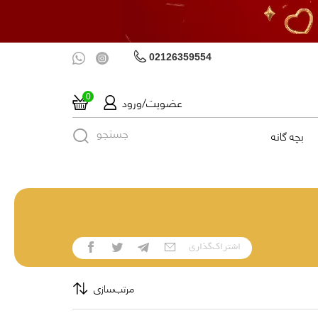
02126359554
عضویت/ورود
0
جستجو
بچه گانه
اشتراک‌گذاری
مرتب‌سازی