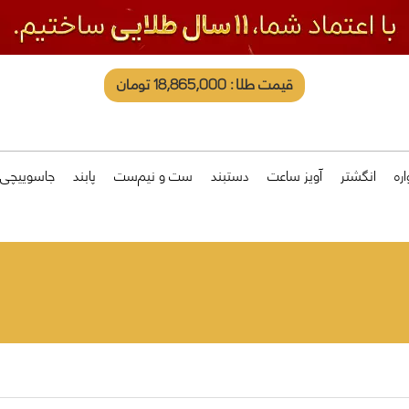
قیمت طلا: 18,865,000 تومان
ره
انگشتر
آویز ساعت
دستبند
ست و نیم‌ست
پابند
جاسوییچی