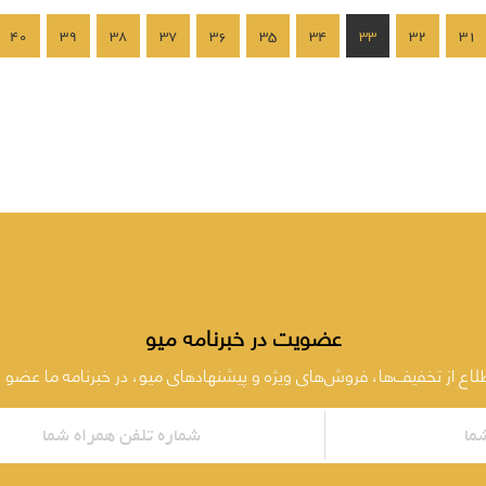
40
39
38
37
36
35
34
33
32
31
عضویت در خبرنامه میو
طلاع از تخفیف‌ها، فروش‌های ویژه و پیشنهادهای میو، در خبرنامه ما عضو 