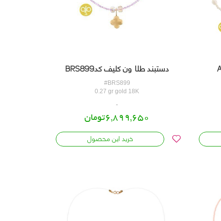
دستبند طلا ون کلیف کدBRS899
#BRS899
0.27 gr gold 18K
6,899,650تومان
خرید این محصول