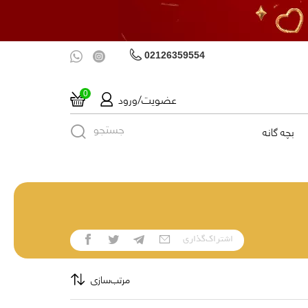
02126359554
عضویت/ورود
0
جستجو
بچه گانه
اشتراک‌گذاری
مرتب‌سازی