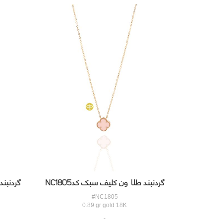
گردنبند طلا ون کلیف سبک کدNC1805
گردنبند 
#NC1805
0.89 gr gold 18K