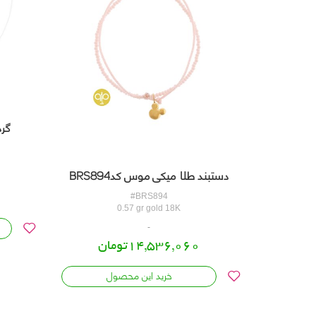
گرد
دستبند طلا میکی موس کدBRS894
#BRS894
0.57 gr gold 18K
14,536,060تومان
خرید این محصول