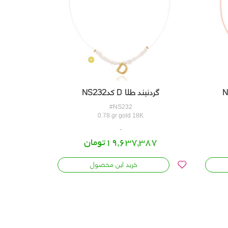
گردنبند طلا D کدNS232
#NS232
0.78 gr gold 18K
19,637,387تومان
خرید این محصول