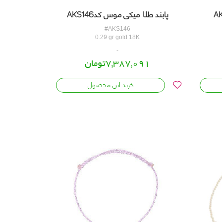
پابند طلا میکی موس کدAKS146
#AKS146
0.29 gr gold 18K
7,387,091تومان
خرید این محصول