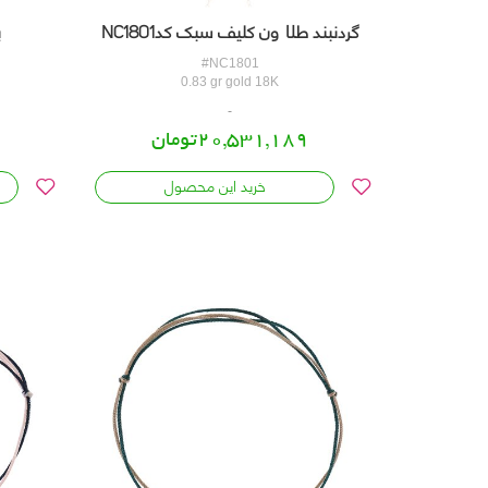
گردنبند طلا ون کلیف سبک کدNC1801
پ
#NC1801
0.83 gr gold 18K
20,531,189تومان
خرید این محصول