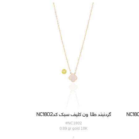
گردنبند طلا ون کلیف سبک کدNC1802
#NC1802
0.89 gr gold 18K