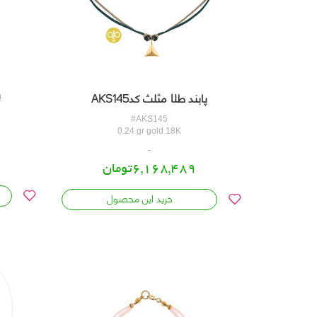
پ
پابند طلا مثلث کدAKS145
#AKS145
0.24 gr gold 18K
6,168,489تومان
خرید این محصول