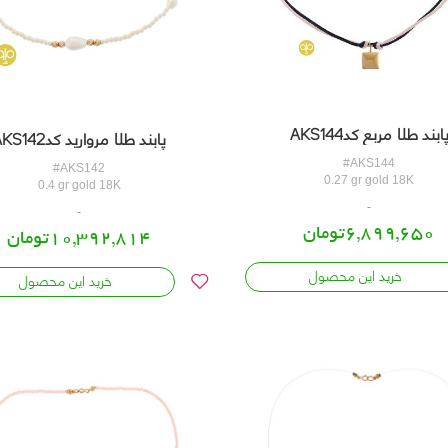
ابند طلا مربع کدAKS144
پابند طلا مروارید کدAKS142
#AKS144
#AKS142
0.27 gr gold 18K
0.4 gr gold 18K
6,899,650تومان
10,392,814تومان
خرید این محصول
خرید این محصول