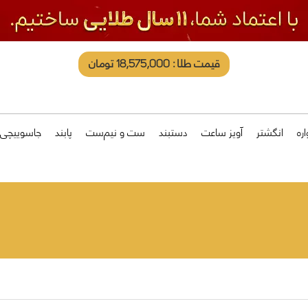
قیمت طلا: 18,575,000 تومان
ره
انگشتر
آویز ساعت
دستبند
ست و نیم‌ست
پابند
جاسوییچی