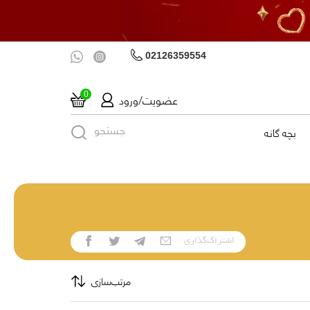
02126359554
عضویت/ورود
0
جستجو
بچه گانه
اشتراک‌گذاری
مرتب‌سازی