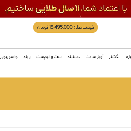
قیمت طلا: 18,495,000 تومان
ره
انگشتر
آویز ساعت
دستبند
ست و نیم‌ست
پابند
جاسوییچی