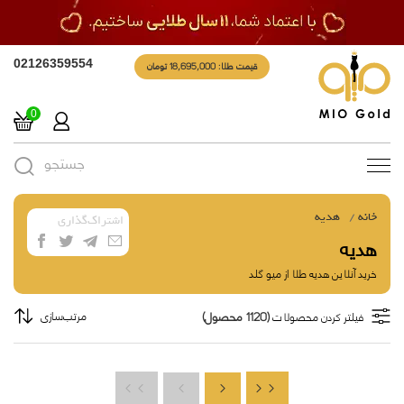
قیمت طلا: 18,695,000 تومان
02126359554
0
جستجو
Toggle
navigation
خانه
هدیه
اشتراک‌گذاری
هدیه
خرید آنلاین هدیه طلا از میو گلد
(1120 محصول)
مرتب‌سازی
فیلتر کردن محصولات